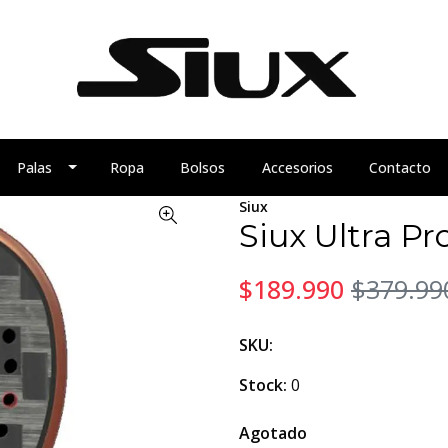
Palas
Ropa
Bolsos
Accesorios
Contacto
Siux
Siux Ultra Pr
$189.990
$379.99
SKU:
Stock:
0
Agotado