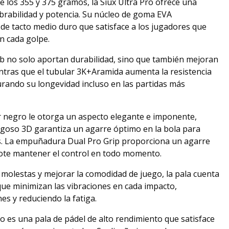
e los 355 y 375 gramos, la Siux Ultra Pro ofrece una
brabilidad y potencia. Su núcleo de goma EVA
de tacto medio duro que satisface a los jugadores que
n cada golpe.
 no solo aportan durabilidad, sino que también mejoran
ientras que el tubular 3K+Aramida aumenta la resistencia
gurando su longevidad incluso en las partidas más
or negro le otorga un aspecto elegante e imponente,
goso 3D garantiza un agarre óptimo en la bola para
es. La empuñadura Dual Pro Grip proporciona un agarre
ote mantener el control en todo momento.
s molestas y mejorar la comodidad de juego, la pala cuenta
e minimizan las vibraciones en cada impacto,
es y reduciendo la fatiga.
ro es una pala de pádel de alto rendimiento que satisface